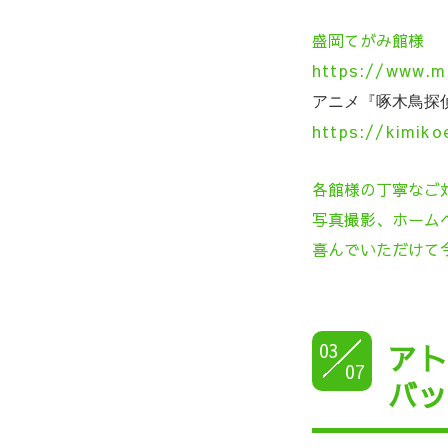
盛岡てがみ館様
https://www.m
アニメ『
啄木鳥探
https://kimiko
各館様の丁寧なご
写真撮影、ホーム
喜んでいただけて
03
ア
07
バ