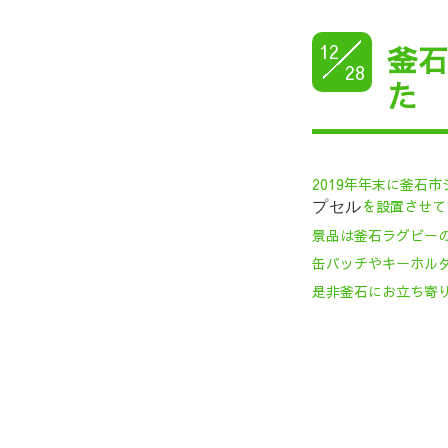
12
釜
28
た
2019年年末に釜石
を設置させて
プセル
景品は釜石ラグビー
缶バッチやキーホル
是非釜石にお立ち寄