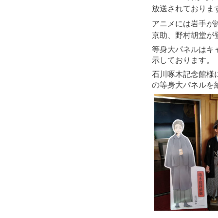
放送されておりま
アニメには岩手が
京助、野村胡堂が
等身大パネルはキ
示しております。
石川啄木記念館様
の等身大パネルを