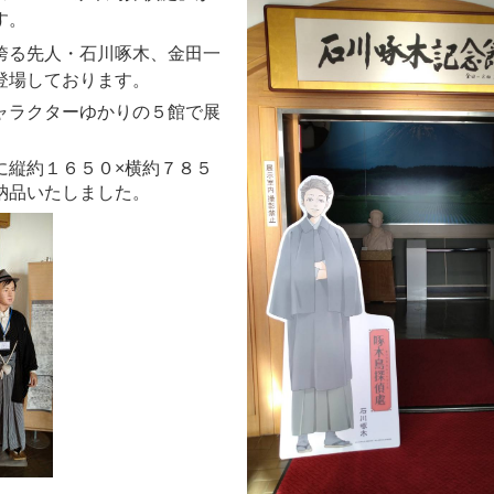
す。
誇る先人・石川啄木、金田一
登場しております。
ャラクターゆかりの５館で展
に縦約１６５０×横約７８５
納品いたしました。