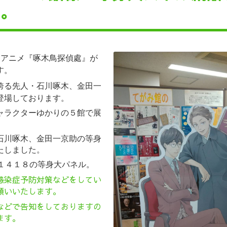
た。
、
アニメ『
啄木鳥探偵處』が
す。
誇る先人・石川啄木、金田一
登場しております。
ャラクターゆかりの５館で展
石川啄木、金田一京助の等身
たしました。
約１４１８の等身大パネル。
感染症予防対策などをしてい
願いいたします。
などで告知をしておりますの
ます。