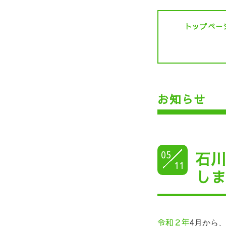
トップペー
お知らせ
05
石
11
し
令和２年
4月から