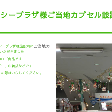
石シープラザ様ご当地カプセル設
市シープラザ様施設内に
ご当地カ
いただきました
のロゴ商品です
ダー、巾着袋などです
りの際はいらしてください。