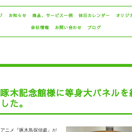
ジ
お知らせ
商品、サービス一例
休日カレンダー
オリジ
会社情報
お問い合わせ
ブログ
川啄木記念館様に等身大パネルを
ました。
、
アニメ『
啄木鳥探偵處』が