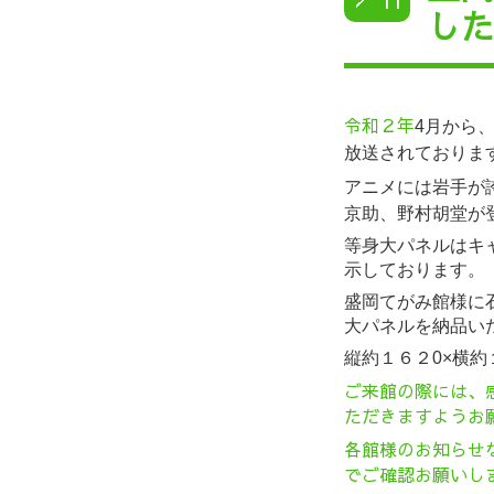
11
し
令和２年
4月から
放送されておりま
アニメには岩手が
京助、野村胡堂が
等身大パネルはキ
示しております。
盛岡てがみ館様に
大パネルを納品い
縦約１６２0×横
ご来館の際には、
ただきますようお
各館様のお知らせ
でご確認お願いし