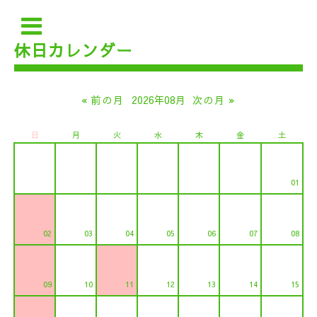
休日カレンダー
« 前の月
2026年08月
次の月 »
日
月
火
水
木
金
土
01
02
03
04
05
06
07
08
09
10
11
12
13
14
15